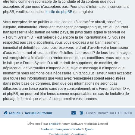
être tenu comme responsable de la conduite et du contenu que nous
acceptons et que nous n’acceptons pas. Pour plus d’informations concernant
phpBB, veuillez consulter
le site de phpBB
(en anglais).
Vous acceptez de ne publier aucun contenu à caractère abusif, obscène,
vulgaire, diffamatoire, choquant, menaçant, pornographique, etc. qui pourrait
transgresser la législation de votre pays, du pays dans lequel le serveur de
« Forum System D » est hébergé ou encore la loi internationale. Si vous ne
respectez pas ces dispositions, vous vous exposez à un bannissement
immédiat et définitif et nous nous réservons le droit d’avertir votre fournisseur
d’accès à internet et les autorités officielles. L’adresse IP de tous les messages
est enregistrée afin d’aider au renforcement de ces conditions. Vous acceptez
le fait que « Forum System D » ait le droit de supprimer, de modifier, de
déplacer ou de verrouiller n’importe quel sujet et message à n’importe quel
moment si nous estimons cela nécessaire. En tant qu’utilisateur, vous acceptez
que toutes les informations que vous avez renseignées soient enregistrées
dans notre base de données. Bien que ces informations ne seront pas
diffusées à une tierce partie sans votre consentement, ni « Forum System D »,
ni phpBB, ne pourront être tenus comme responsables en cas de tentative de
piratage informatique visant à compromettre vos données.
Accueil
Accueil du forum
Fuseau horaire sur
UTC+02:00
Développé par
phpBB
® Forum Software © phpBB Limited
Traduction française officielle
©
Qiaeru
Confidentialité
|
Conditions