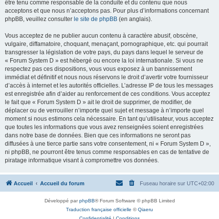
être tenu comme responsable de la conduite et du contenu que nous
acceptons et que nous n’acceptons pas. Pour plus d’informations concernant
phpBB, veuillez consulter
le site de phpBB
(en anglais).
Vous acceptez de ne publier aucun contenu à caractère abusif, obscène,
vulgaire, diffamatoire, choquant, menaçant, pornographique, etc. qui pourrait
transgresser la législation de votre pays, du pays dans lequel le serveur de
« Forum System D » est hébergé ou encore la loi internationale. Si vous ne
respectez pas ces dispositions, vous vous exposez à un bannissement
immédiat et définitif et nous nous réservons le droit d’avertir votre fournisseur
d’accès à internet et les autorités officielles. L’adresse IP de tous les messages
est enregistrée afin d’aider au renforcement de ces conditions. Vous acceptez
le fait que « Forum System D » ait le droit de supprimer, de modifier, de
déplacer ou de verrouiller n’importe quel sujet et message à n’importe quel
moment si nous estimons cela nécessaire. En tant qu’utilisateur, vous acceptez
que toutes les informations que vous avez renseignées soient enregistrées
dans notre base de données. Bien que ces informations ne seront pas
diffusées à une tierce partie sans votre consentement, ni « Forum System D »,
ni phpBB, ne pourront être tenus comme responsables en cas de tentative de
piratage informatique visant à compromettre vos données.
Accueil
Accueil du forum
Fuseau horaire sur
UTC+02:00
Développé par
phpBB
® Forum Software © phpBB Limited
Traduction française officielle
©
Qiaeru
Confidentialité
|
Conditions