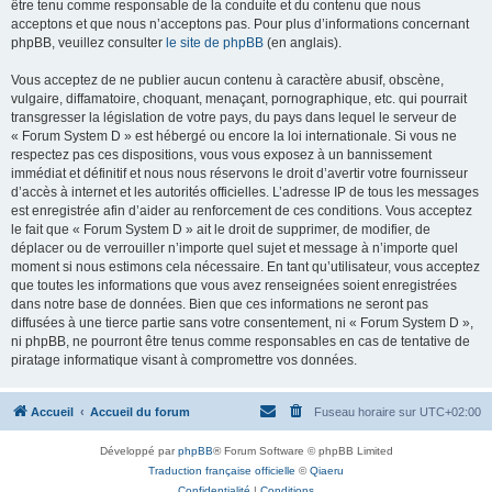
être tenu comme responsable de la conduite et du contenu que nous
acceptons et que nous n’acceptons pas. Pour plus d’informations concernant
phpBB, veuillez consulter
le site de phpBB
(en anglais).
Vous acceptez de ne publier aucun contenu à caractère abusif, obscène,
vulgaire, diffamatoire, choquant, menaçant, pornographique, etc. qui pourrait
transgresser la législation de votre pays, du pays dans lequel le serveur de
« Forum System D » est hébergé ou encore la loi internationale. Si vous ne
respectez pas ces dispositions, vous vous exposez à un bannissement
immédiat et définitif et nous nous réservons le droit d’avertir votre fournisseur
d’accès à internet et les autorités officielles. L’adresse IP de tous les messages
est enregistrée afin d’aider au renforcement de ces conditions. Vous acceptez
le fait que « Forum System D » ait le droit de supprimer, de modifier, de
déplacer ou de verrouiller n’importe quel sujet et message à n’importe quel
moment si nous estimons cela nécessaire. En tant qu’utilisateur, vous acceptez
que toutes les informations que vous avez renseignées soient enregistrées
dans notre base de données. Bien que ces informations ne seront pas
diffusées à une tierce partie sans votre consentement, ni « Forum System D »,
ni phpBB, ne pourront être tenus comme responsables en cas de tentative de
piratage informatique visant à compromettre vos données.
Accueil
Accueil du forum
Fuseau horaire sur
UTC+02:00
Développé par
phpBB
® Forum Software © phpBB Limited
Traduction française officielle
©
Qiaeru
Confidentialité
|
Conditions