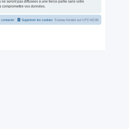
e seront pas diffusées à une tierce partie sans votre
 à compromettre vos données.
 contacter
Supprimer les cookies
Fuseau horaire sur
UTC+02:00