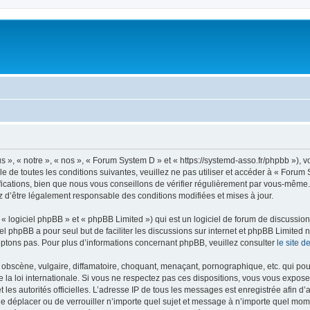
 », « notre », « nos », « Forum System D » et « https://systemd-asso.fr/phpbb »), 
e de toutes les conditions suivantes, veuillez ne pas utiliser et accéder à « Foru
cations, bien que nous vous conseillons de vérifier régulièrement par vous-même. E
z d’être légalement responsable des conditions modifiées et mises à jour.
 logiciel phpBB » et « phpBB Limited ») qui est un logiciel de forum de discussio
iel phpBB a pour seul but de faciliter les discussions sur internet et phpBB Limit
ptons pas. Pour plus d’informations concernant phpBB, veuillez consulter
le site 
obscène, vulgaire, diffamatoire, choquant, menaçant, pornographique, etc. qui pourr
la loi internationale. Si vous ne respectez pas ces dispositions, vous vous expose
 et les autorités officielles. L’adresse IP de tous les messages est enregistrée afin 
de déplacer ou de verrouiller n’importe quel sujet et message à n’importe quel mome