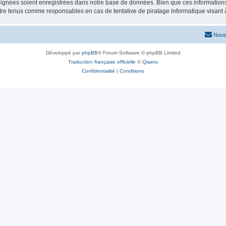
ignées soient enregistrées dans notre base de données. Bien que ces informations n
tre tenus comme responsables en cas de tentative de piratage informatique visant
Nous
Développé par
phpBB
® Forum Software © phpBB Limited
Traduction française officielle
©
Qiaeru
Confidentialité
|
Conditions