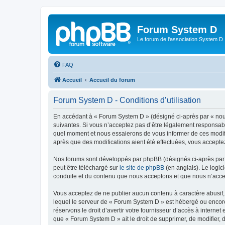
Forum System D
Le forum de l'association System D
FAQ
Accueil
Accueil du forum
Forum System D - Conditions d’utilisation
En accédant à « Forum System D » (désigné ci-après par « nous
suivantes. Si vous n’acceptez pas d’être légalement responsabl
quel moment et nous essaierons de vous informer de ces modifi
après que des modifications aient été effectuées, vous accepte
Nos forums sont développés par phpBB (désignés ci-après par «
peut être téléchargé sur
le site de phpBB
(en anglais). Le logic
conduite et du contenu que nous acceptons et que nous n’acce
Vous acceptez de ne publier aucun contenu à caractère abusif, 
lequel le serveur de « Forum System D » est hébergé ou encore 
réservons le droit d’avertir votre fournisseur d’accès à internet
que « Forum System D » ait le droit de supprimer, de modifier, 