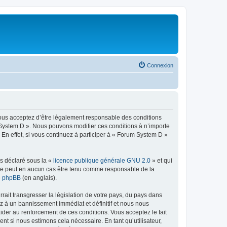
Connexion
vous acceptez d’être légalement responsable des conditions
m System D ». Nous pouvons modifier ces conditions à n’importe
n effet, si vous continuez à participer à « Forum System D »
ns déclaré sous la «
licence publique générale GNU 2.0
» et qui
ed ne peut en aucun cas être tenu comme responsable de la
de phpBB
(en anglais).
ait transgresser la législation de votre pays, du pays dans
z à un bannissement immédiat et définitif et nous nous
d’aider au renforcement de ces conditions. Vous acceptez le fait
nt si nous estimons cela nécessaire. En tant qu’utilisateur,