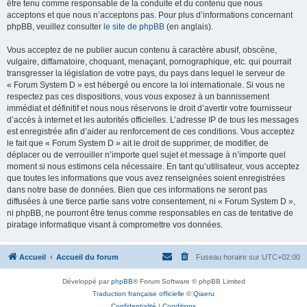
être tenu comme responsable de la conduite et du contenu que nous
acceptons et que nous n’acceptons pas. Pour plus d’informations concernant
phpBB, veuillez consulter
le site de phpBB
(en anglais).
Vous acceptez de ne publier aucun contenu à caractère abusif, obscène,
vulgaire, diffamatoire, choquant, menaçant, pornographique, etc. qui pourrait
transgresser la législation de votre pays, du pays dans lequel le serveur de
« Forum System D » est hébergé ou encore la loi internationale. Si vous ne
respectez pas ces dispositions, vous vous exposez à un bannissement
immédiat et définitif et nous nous réservons le droit d’avertir votre fournisseur
d’accès à internet et les autorités officielles. L’adresse IP de tous les messages
est enregistrée afin d’aider au renforcement de ces conditions. Vous acceptez
le fait que « Forum System D » ait le droit de supprimer, de modifier, de
déplacer ou de verrouiller n’importe quel sujet et message à n’importe quel
moment si nous estimons cela nécessaire. En tant qu’utilisateur, vous acceptez
que toutes les informations que vous avez renseignées soient enregistrées
dans notre base de données. Bien que ces informations ne seront pas
diffusées à une tierce partie sans votre consentement, ni « Forum System D »,
ni phpBB, ne pourront être tenus comme responsables en cas de tentative de
piratage informatique visant à compromettre vos données.
Accueil
Accueil du forum
Fuseau horaire sur
UTC+02:00
Développé par
phpBB
® Forum Software © phpBB Limited
Traduction française officielle
©
Qiaeru
Confidentialité
|
Conditions