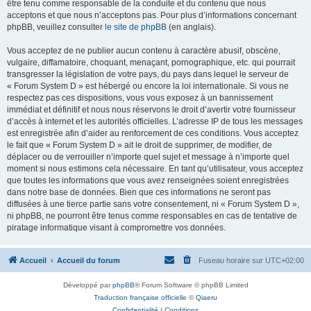
être tenu comme responsable de la conduite et du contenu que nous
acceptons et que nous n’acceptons pas. Pour plus d’informations concernant
phpBB, veuillez consulter
le site de phpBB
(en anglais).
Vous acceptez de ne publier aucun contenu à caractère abusif, obscène,
vulgaire, diffamatoire, choquant, menaçant, pornographique, etc. qui pourrait
transgresser la législation de votre pays, du pays dans lequel le serveur de
« Forum System D » est hébergé ou encore la loi internationale. Si vous ne
respectez pas ces dispositions, vous vous exposez à un bannissement
immédiat et définitif et nous nous réservons le droit d’avertir votre fournisseur
d’accès à internet et les autorités officielles. L’adresse IP de tous les messages
est enregistrée afin d’aider au renforcement de ces conditions. Vous acceptez
le fait que « Forum System D » ait le droit de supprimer, de modifier, de
déplacer ou de verrouiller n’importe quel sujet et message à n’importe quel
moment si nous estimons cela nécessaire. En tant qu’utilisateur, vous acceptez
que toutes les informations que vous avez renseignées soient enregistrées
dans notre base de données. Bien que ces informations ne seront pas
diffusées à une tierce partie sans votre consentement, ni « Forum System D »,
ni phpBB, ne pourront être tenus comme responsables en cas de tentative de
piratage informatique visant à compromettre vos données.
Accueil
Accueil du forum
Fuseau horaire sur
UTC+02:00
Développé par
phpBB
® Forum Software © phpBB Limited
Traduction française officielle
©
Qiaeru
Confidentialité
|
Conditions