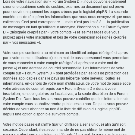
Lors de votre navigation sur « Forum System D », nous pouvons également
créer une quatrième sorte de cookies, externes au document qui est prévu
pour couvrir uniquement les pages créées par le logiciel phpBB. La seconde
manière est de récupérer les informations que vous nous envoyez et que nous
collectons. Ceci peut correspondre — mais n’est pas limité à — la publication
de messages en tant qu’utilisateur anonyme, l’inscription sur « Forum System
D » (désignée ci-après par « votre compte ») et les messages que vous
publiez après votre inscription et lors de votre connexion (désignés ci-après
par « vos messages »).
Votre compte contiendra au minimum un identifiant unique (désigné ci-après
par « votre nom d’utilisateur ») et un mot de passe personnel vous permettant
de vous connecter à votre compte (désigné ci-après par « votre mot de
passe ») et une adresse de courriel personnelle. Les informations de votre
compte sur « Forum System D » sont protégées par les lois de protection des
données applicables dans le pays qui héberge notre serveur. Toutes les
informations, en-dehors de votre nom d’utilisateur, de votre mot de passe et de
votre adresse de courriel requis par « Forum System D » durant votre
inscription, sont obligatoires ou facultatives, à la seule discrétion de « Forum
System D ». Dans tous les cas, vous pouvez contrôler quelles informations de
votre compte vous souhaitez rendre publiques ou non. De plus, vous pouvez
décider de vous abonner ou non à la liste de diffusion du logiciel phpBB
depuis une option disponible sur votre compte.
Votre mot de passe est chiffré (par un chiffrage à sens unique) afin qu’il soit
sécurisé. Cependant, il est recommandé de ne pas utiliser le même mot de
passe sur plusieurs sites internet différents. Votre mot de passe est le moyen