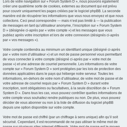
Lors de votre navigation sur « Forum System D », nous pouvons également
créer une quatrième sorte de cookies, externes au document qui est prévu
pour couvrir uniquement les pages créées par le logiciel phpBB. La seconde
manière est de récupérer les informations que vous nous envoyez et que nous
collectons. Ceci peut correspondre — mais n’est pas limité à — la publication
de messages en tant qu’utilisateur anonyme, l’inscription sur « Forum System
D » (désignée ci-après par « votre compte ») et les messages que vous
publiez après votre inscription et lors de votre connexion (désignés ci-après
par « vos messages »).
Votre compte contiendra au minimum un identifiant unique (désigné ci-après
par « votre nom d’utilisateur ») et un mot de passe personnel vous permettant
de vous connecter à votre compte (désigné ci-après par « votre mot de
passe ») et une adresse de courriel personnelle. Les informations de votre
compte sur « Forum System D » sont protégées par les lois de protection des
données applicables dans le pays qui héberge notre serveur. Toutes les
informations, en-dehors de votre nom d’utilisateur, de votre mot de passe et de
votre adresse de courriel requis par « Forum System D » durant votre
inscription, sont obligatoires ou facultatives, à la seule discrétion de « Forum
System D ». Dans tous les cas, vous pouvez contrôler quelles informations de
votre compte vous souhaitez rendre publiques ou non. De plus, vous pouvez
décider de vous abonner ou non à la liste de diffusion du logiciel phpBB
depuis une option disponible sur votre compte.
Votre mot de passe est chiffré (par un chiffrage à sens unique) afin qu’il soit
sécurisé. Cependant, il est recommandé de ne pas utiliser le même mot de
passe sur plusieurs sites internet différents. Votre mot de passe est le moyen