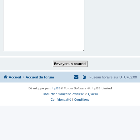
Accueil
Accueil du forum
Fuseau horaire sur
UTC+02:00
Développé par
phpBB
® Forum Software © phpBB Limited
Traduction française officielle
©
Qiaeru
Confidentialité
|
Conditions