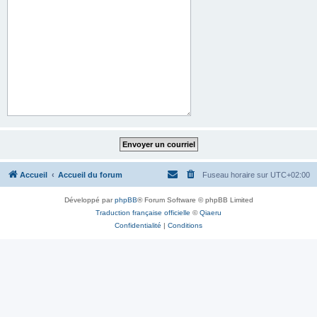
Accueil
Accueil du forum
Fuseau horaire sur
UTC+02:00
Développé par
phpBB
® Forum Software © phpBB Limited
Traduction française officielle
©
Qiaeru
Confidentialité
|
Conditions