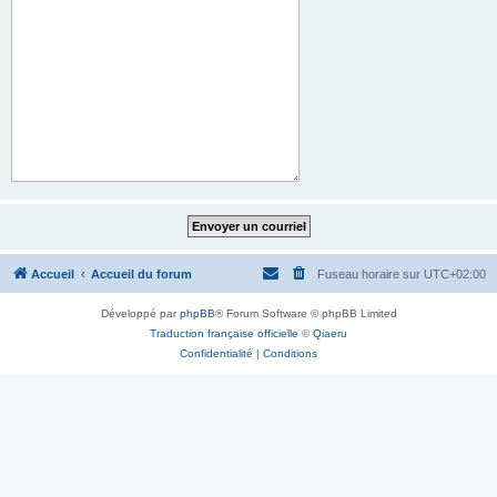
Accueil
Accueil du forum
Fuseau horaire sur
UTC+02:00
Développé par
phpBB
® Forum Software © phpBB Limited
Traduction française officielle
©
Qiaeru
Confidentialité
|
Conditions