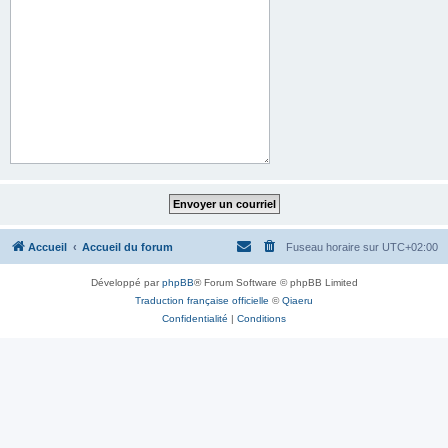
Accueil
Accueil du forum
Fuseau horaire sur
UTC+02:00
Développé par
phpBB
® Forum Software © phpBB Limited
Traduction française officielle
©
Qiaeru
Confidentialité
|
Conditions