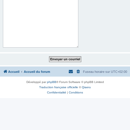
Accueil
Accueil du forum
Fuseau horaire sur
UTC+02:00
Développé par
phpBB
® Forum Software © phpBB Limited
Traduction française officielle
©
Qiaeru
Confidentialité
|
Conditions