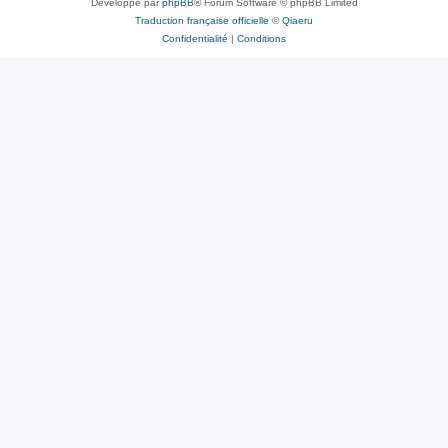
Développé par
phpBB
® Forum Software © phpBB Limited
Traduction française officielle
©
Qiaeru
Confidentialité
|
Conditions