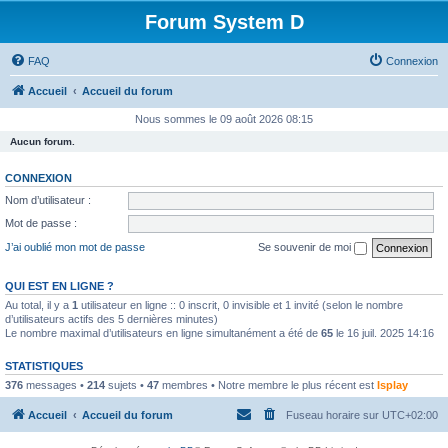
Forum System D
FAQ
Connexion
Accueil
Accueil du forum
Nous sommes le 09 août 2026 08:15
Aucun forum.
CONNEXION
Nom d’utilisateur :
Mot de passe :
J’ai oublié mon mot de passe
Se souvenir de moi
QUI EST EN LIGNE ?
Au total, il y a
1
utilisateur en ligne :: 0 inscrit, 0 invisible et 1 invité (selon le nombre
d’utilisateurs actifs des 5 dernières minutes)
Le nombre maximal d’utilisateurs en ligne simultanément a été de
65
le 16 juil. 2025 14:16
STATISTIQUES
376
messages •
214
sujets •
47
membres • Notre membre le plus récent est
Isplay
Accueil
Accueil du forum
Fuseau horaire sur
UTC+02:00