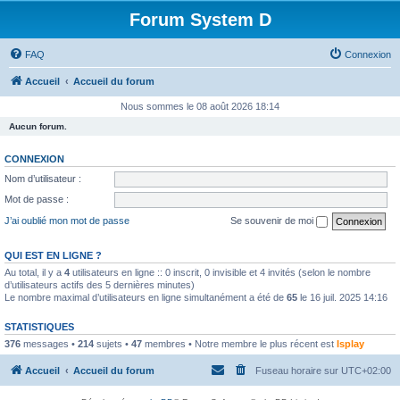
Forum System D
FAQ
Connexion
Accueil
Accueil du forum
Nous sommes le 08 août 2026 18:14
Aucun forum.
CONNEXION
Nom d’utilisateur :
Mot de passe :
J’ai oublié mon mot de passe
Se souvenir de moi
QUI EST EN LIGNE ?
Au total, il y a
4
utilisateurs en ligne :: 0 inscrit, 0 invisible et 4 invités (selon le nombre
d’utilisateurs actifs des 5 dernières minutes)
Le nombre maximal d’utilisateurs en ligne simultanément a été de
65
le 16 juil. 2025 14:16
STATISTIQUES
376
messages •
214
sujets •
47
membres • Notre membre le plus récent est
Isplay
Accueil
Accueil du forum
Fuseau horaire sur
UTC+02:00