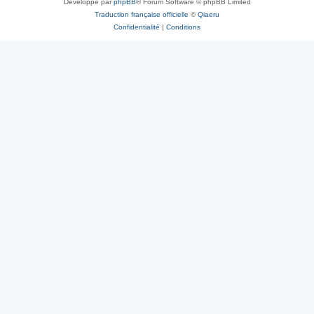
Développé par
phpBB
® Forum Software © phpBB Limited
Traduction française officielle
©
Qiaeru
Confidentialité
|
Conditions