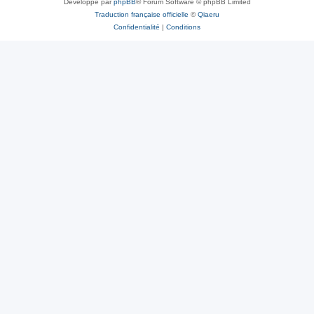
Développé par
phpBB
® Forum Software © phpBB Limited
Traduction française officielle
©
Qiaeru
Confidentialité
|
Conditions