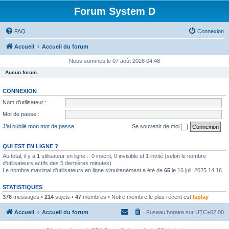
Forum System D
FAQ
Connexion
Accueil
Accueil du forum
Nous sommes le 07 août 2026 04:48
Aucun forum.
CONNEXION
Nom d’utilisateur :
Mot de passe :
J’ai oublié mon mot de passe
Se souvenir de moi
QUI EST EN LIGNE ?
Au total, il y a
1
utilisateur en ligne :: 0 inscrit, 0 invisible et 1 invité (selon le nombre
d’utilisateurs actifs des 5 dernières minutes)
Le nombre maximal d’utilisateurs en ligne simultanément a été de
65
le 16 juil. 2025 14:16
STATISTIQUES
376
messages •
214
sujets •
47
membres • Notre membre le plus récent est
Isplay
Accueil
Accueil du forum
Fuseau horaire sur
UTC+02:00