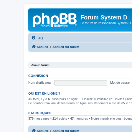
Forum System D
Le forum de l'association System D
FAQ
Accueil
Accueil du forum
Aucun forum.
CONNEXION
Nom d’utilisateur :
Mot de passe :
QUI EST EN LIGNE ?
Au total, il y a
6
utilisateurs en ligne :: 1 inscrit, 0 invisible et 5 invités (
Le nombre maximal d’utilisateurs en ligne simultanément a été de
65
le 16
STATISTIQUES
376
messages •
214
sujets •
47
membres • Notre membre le plus récent
Accueil
Accueil du forum