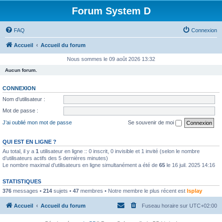
Forum System D
FAQ
Connexion
Accueil
Accueil du forum
Nous sommes le 09 août 2026 13:32
Aucun forum.
CONNEXION
Nom d’utilisateur :
Mot de passe :
J’ai oublié mon mot de passe
Se souvenir de moi
QUI EST EN LIGNE ?
Au total, il y a
1
utilisateur en ligne :: 0 inscrit, 0 invisible et 1 invité (selon le nombre
d’utilisateurs actifs des 5 dernières minutes)
Le nombre maximal d’utilisateurs en ligne simultanément a été de
65
le 16 juil. 2025 14:16
STATISTIQUES
376
messages •
214
sujets •
47
membres • Notre membre le plus récent est
Isplay
Accueil
Accueil du forum
Fuseau horaire sur
UTC+02:00