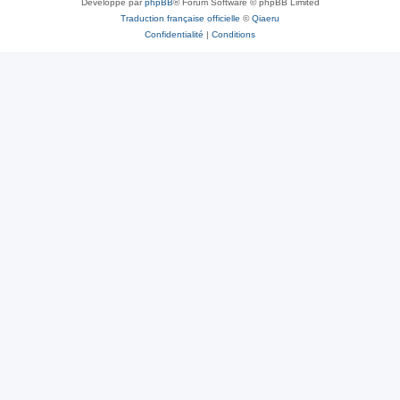
Développé par
phpBB
® Forum Software © phpBB Limited
Traduction française officielle
©
Qiaeru
Confidentialité
|
Conditions