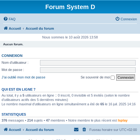
Forum System D
FAQ
Connexion
Accueil
Accueil du forum
Nous sommes le 10 août 2026 13:58
Aucun forum.
CONNEXION
Nom d’utilisateur :
Mot de passe :
J’ai oublié mon mot de passe
Se souvenir de moi
QUI EST EN LIGNE ?
Au total, il y a
5
utilisateurs en ligne :: 0 inscrit, 0 invisible et 5 invités (selon le nombre
d’utilisateurs actifs des 5 dernières minutes)
Le nombre maximal d’utilisateurs en ligne simultanément a été de
65
le 16 juil. 2025 14:16
STATISTIQUES
376
messages •
214
sujets •
47
membres • Notre membre le plus récent est
Isplay
Accueil
Accueil du forum
Fuseau horaire sur
UTC+02:00