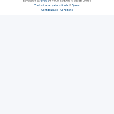
Développé par
phpBB
® Forum Software © phpBB Limited
Traduction française officielle
©
Qiaeru
Confidentialité
|
Conditions