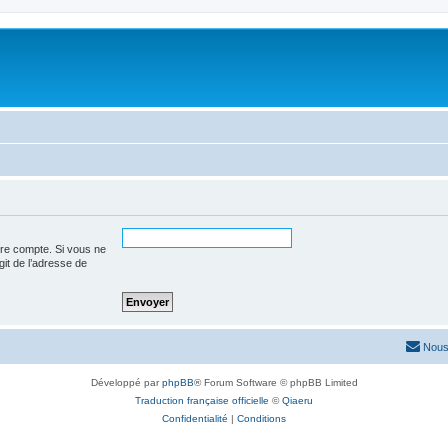
tre compte. Si vous ne
agit de l’adresse de
Nous
Développé par
phpBB
® Forum Software © phpBB Limited
Traduction française officielle
©
Qiaeru
Confidentialité
|
Conditions