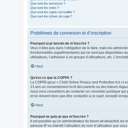
Que sont les annonces ?
Que sont les notes ?
Que sont les sujets verrouillés ?
Que sont les icônes de sujet ?
Problèmes de connexion et d’inscription
Pourquoi ai-je besoin de m’inscrire ?
Vous n’êtes pas dans l’obligation de le faire, mais les adminis
fonctionnalités supplémentaires qui ne sont pas disponibles aux 
utilisateurs, l’adhésion à un groupe d’utilisateurs, etc. L’insc
Haut
Qu’est-ce que la COPPA ?
La COPPA (pour « Child Online Privacy and Protection Act ») es
13 ans un consentement écrit des parents ou des tuteurs légaux
nous vous conseillons de contacter un conseiller juridique qui
et ne doivent donc pas être contactés à ce sujet, excepté lorsq
Haut
Pourquoi ne puis-je pas m’inscrire ?
Il est possible qu’un administrateur du forum ait désactivé les 
adresse IP ou interdit l’utilisation du nom d’utilisateur que vou