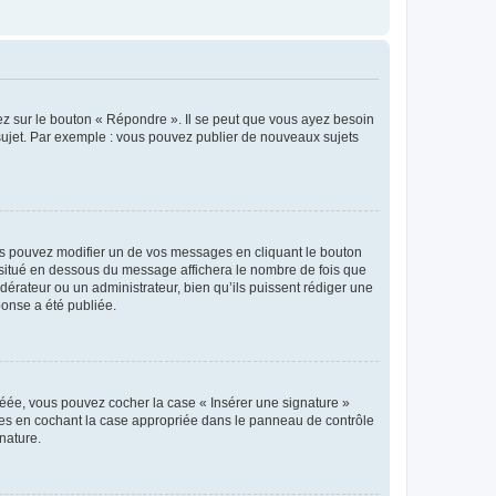
ez sur le bouton « Répondre ». Il se peut que vous ayez besoin
 sujet. Par exemple : vous pouvez publier de nouveaux sujets
s pouvez modifier un de vos messages en cliquant le bouton
e situé en dessous du message affichera le nombre de fois que
modérateur ou un administrateur, bien qu’ils puissent rédiger une
ponse a été publiée.
réée, vous pouvez cocher la case « Insérer une signature »
ages en cochant la case appropriée dans le panneau de contrôle
gnature.