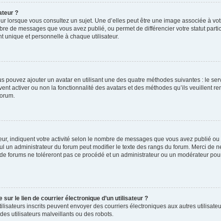
ateur ?
ur lorsque vous consultez un sujet. Une d’elles peut être une image associée à vo
mbre de messages que vous avez publié, ou permet de différencier votre statut parti
 unique et personnelle à chaque utilisateur.
ous pouvez ajouter un avatar en utilisant une des quatre méthodes suivantes : le serv
ent activer ou non la fonctionnalité des avatars et des méthodes qu’ils veuillent ren
forum.
ur, indiquent votre activité selon le nombre de messages que vous avez publié ou id
eul un administrateur du forum peut modifier le texte des rangs du forum. Merci de 
de forums ne toléreront pas ce procédé et un administrateur ou un modérateur pou
ur le lien de courrier électronique d’un utilisateur ?
s utilisateurs inscrits peuvent envoyer des courriers électroniques aux autres utili
es utilisateurs malveillants ou des robots.