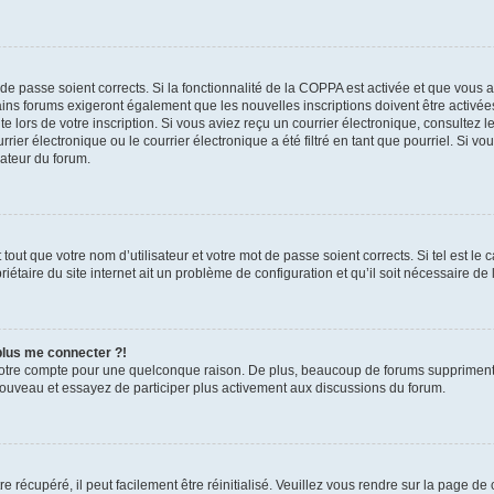
t de passe soient corrects. Si la fonctionnalité de la COPPA est activée et que vous 
ains forums exigeront également que les nouvelles inscriptions doivent être activée
te lors de votre inscription. Si vous aviez reçu un courrier électronique, consultez l
r électronique ou le courrier électronique a été filtré en tant que pourriel. Si vo
rateur du forum.
out que votre nom d’utilisateur et votre mot de passe soient corrects. Si tel est le
iétaire du site internet ait un problème de configuration et qu’il soit nécessaire de l
 plus me connecter ?!
votre compte pour une quelconque raison. De plus, beaucoup de forums suppriment pér
 nouveau et essayez de participer plus activement aux discussions du forum.
 récupéré, il peut facilement être réinitialisé. Veuillez vous rendre sur la page de