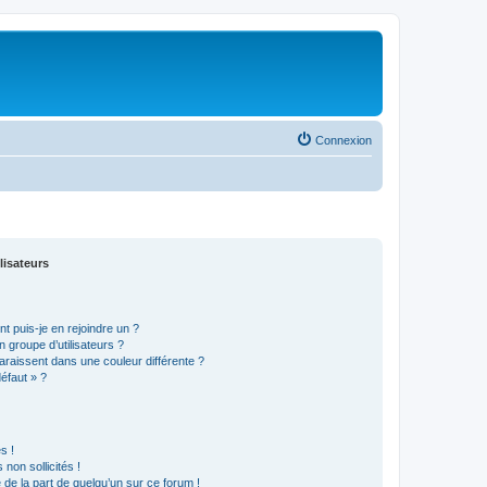
Connexion
lisateurs
t puis-je en rejoindre un ?
 groupe d’utilisateurs ?
araissent dans une couleur différente ?
défaut » ?
s !
non sollicités !
e de la part de quelqu’un sur ce forum !