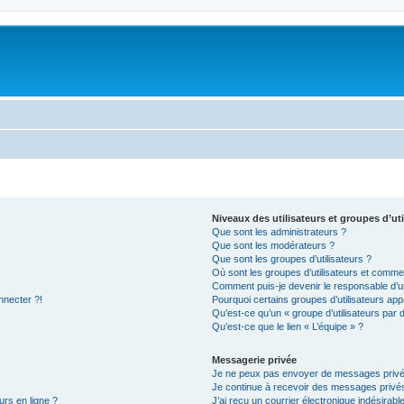
Niveaux des utilisateurs et groupes d’uti
Que sont les administrateurs ?
Que sont les modérateurs ?
Que sont les groupes d’utilisateurs ?
Où sont les groupes d’utilisateurs et commen
Comment puis-je devenir le responsable d’un
nnecter ?!
Pourquoi certains groupes d’utilisateurs app
Qu’est-ce qu’un « groupe d’utilisateurs par 
Qu’est-ce que le lien « L’équipe » ?
Messagerie privée
Je ne peux pas envoyer de messages privé
Je continue à recevoir des messages privés 
urs en ligne ?
J’ai reçu un courrier électronique indésirabl