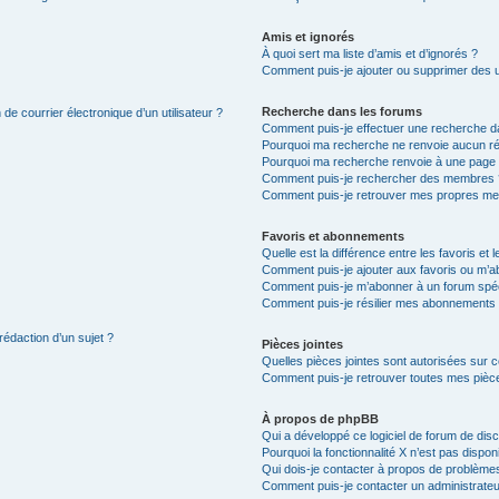
Amis et ignorés
À quoi sert ma liste d’amis et d’ignorés ?
Comment puis-je ajouter ou supprimer des uti
Recherche dans les forums
de courrier électronique d’un utilisateur ?
Comment puis-je effectuer une recherche d
Pourquoi ma recherche ne renvoie aucun ré
Pourquoi ma recherche renvoie à une page 
Comment puis-je rechercher des membres 
Comment puis-je retrouver mes propres me
Favoris et abonnements
Quelle est la différence entre les favoris e
Comment puis-je ajouter aux favoris ou m’ab
Comment puis-je m’abonner à un forum spéc
Comment puis-je résilier mes abonnements
rédaction d’un sujet ?
Pièces jointes
Quelles pièces jointes sont autorisées sur 
Comment puis-je retrouver toutes mes pièce
À propos de phpBB
Qui a développé ce logiciel de forum de dis
Pourquoi la fonctionnalité X n’est pas dispon
Qui dois-je contacter à propos de problèmes
Comment puis-je contacter un administrateu