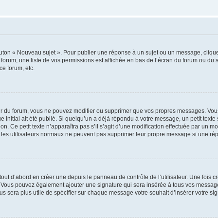
outon « Nouveau sujet ». Pour publier une réponse à un sujet ou un message, cliqu
 forum, une liste de vos permissions est affichée en bas de l’écran du forum ou du
ce forum, etc.
r du forum, vous ne pouvez modifier ou supprimer que vos propres messages. Vou
 initial ait été publié. Si quelqu’un a déjà répondu à votre message, un petit text
ion. Ce petit texte n’apparaîtra pas s’il s’agit d’une modification effectuée par un 
ue les utilisateurs normaux ne peuvent pas supprimer leur propre message si une ré
ut d’abord en créer une depuis le panneau de contrôle de l’utilisateur. Une fois c
ure. Vous pouvez également ajouter une signature qui sera insérée à tous vos mess
 vous sera plus utile de spécifier sur chaque message votre souhait d’insérer votre si