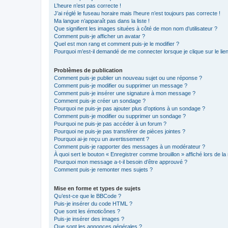
L’heure n’est pas correcte !
J’ai réglé le fuseau horaire mais l’heure n’est toujours pas correcte !
Ma langue n’apparaît pas dans la liste !
Que signifient les images situées à côté de mon nom d’utilisateur ?
Comment puis-je afficher un avatar ?
Quel est mon rang et comment puis-je le modifier ?
Pourquoi m’est-il demandé de me connecter lorsque je clique sur le lien 
Problèmes de publication
Comment puis-je publier un nouveau sujet ou une réponse ?
Comment puis-je modifier ou supprimer un message ?
Comment puis-je insérer une signature à mon message ?
Comment puis-je créer un sondage ?
Pourquoi ne puis-je pas ajouter plus d’options à un sondage ?
Comment puis-je modifier ou supprimer un sondage ?
Pourquoi ne puis-je pas accéder à un forum ?
Pourquoi ne puis-je pas transférer de pièces jointes ?
Pourquoi ai-je reçu un avertissement ?
Comment puis-je rapporter des messages à un modérateur ?
À quoi sert le bouton « Enregistrer comme brouillon » affiché lors de la 
Pourquoi mon message a-t-il besoin d’être approuvé ?
Comment puis-je remonter mes sujets ?
Mise en forme et types de sujets
Qu’est-ce que le BBCode ?
Puis-je insérer du code HTML ?
Que sont les émoticônes ?
Puis-je insérer des images ?
Que sont les annonces générales ?