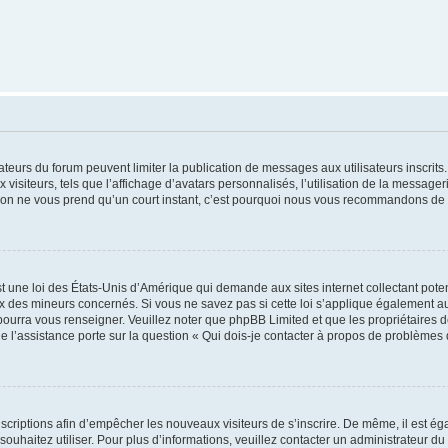
trateurs du forum peuvent limiter la publication de messages aux utilisateurs inscri
visiteurs, tels que l’affichage d’avatars personnalisés, l’utilisation de la messager
ription ne vous prend qu’un court instant, c’est pourquoi nous vous recommandons de l
t une loi des États-Unis d’Amérique qui demande aux sites internet collectant pot
 des mineurs concernés. Si vous ne savez pas si cette loi s’applique également au
 pourra vous renseigner. Veuillez noter que phpBB Limited et que les propriétaires
ue l’assistance porte sur la question « Qui dois-je contacter à propos de problèmes 
inscriptions afin d’empêcher les nouveaux visiteurs de s’inscrire. De même, il est é
s souhaitez utiliser. Pour plus d’informations, veuillez contacter un administrateur du