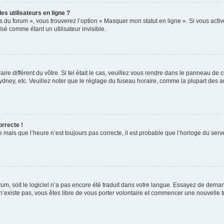
s utilisateurs en ligne ?
s du forum », vous trouverez l’option « Masquer mon statut en ligne ». Si vous activ
é comme étant un utilisateur invisible.
aire différent du vôtre. Si tel était le cas, veuillez vous rendre dans le panneau de co
ey, etc. Veuillez noter que le réglage du fuseau horaire, comme la plupart des autr
orrecte !
 mais que l’heure n’est toujours pas correcte, il est probable que l’horloge du serve
orum, soit le logiciel n’a pas encore été traduit dans votre langue. Essayez de deman
 n’existe pas, vous êtes libre de vous porter volontaire et commencer une nouvelle t