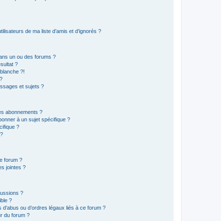
lisateurs de ma liste d’amis et d’ignorés ?
ans un ou des forums ?
sultat ?
blanche ?!
?
ssages et sujets ?
t les abonnements ?
onner à un sujet spécifique ?
ifique ?
 ?
ce forum ?
s jointes ?
cussions ?
ible ?
 d’abus ou d’ordres légaux liés à ce forum ?
r du forum ?