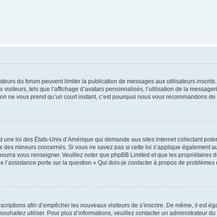
trateurs du forum peuvent limiter la publication de messages aux utilisateurs inscri
visiteurs, tels que l’affichage d’avatars personnalisés, l’utilisation de la messager
ription ne vous prend qu’un court instant, c’est pourquoi nous vous recommandons de l
t une loi des États-Unis d’Amérique qui demande aux sites internet collectant pot
 des mineurs concernés. Si vous ne savez pas si cette loi s’applique également au
 pourra vous renseigner. Veuillez noter que phpBB Limited et que les propriétaires
ue l’assistance porte sur la question « Qui dois-je contacter à propos de problèmes 
inscriptions afin d’empêcher les nouveaux visiteurs de s’inscrire. De même, il est é
s souhaitez utiliser. Pour plus d’informations, veuillez contacter un administrateur du