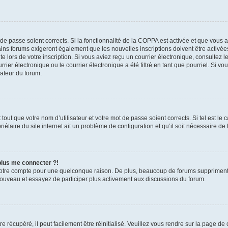
t de passe soient corrects. Si la fonctionnalité de la COPPA est activée et que vous 
ains forums exigeront également que les nouvelles inscriptions doivent être activée
te lors de votre inscription. Si vous aviez reçu un courrier électronique, consultez l
r électronique ou le courrier électronique a été filtré en tant que pourriel. Si vo
rateur du forum.
out que votre nom d’utilisateur et votre mot de passe soient corrects. Si tel est le
iétaire du site internet ait un problème de configuration et qu’il soit nécessaire de l
 plus me connecter ?!
votre compte pour une quelconque raison. De plus, beaucoup de forums suppriment pér
 nouveau et essayez de participer plus activement aux discussions du forum.
 récupéré, il peut facilement être réinitialisé. Veuillez vous rendre sur la page de