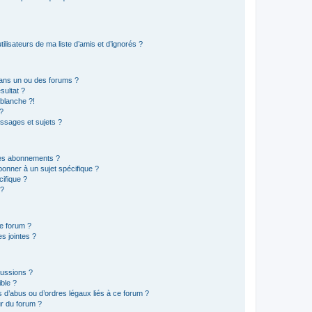
lisateurs de ma liste d’amis et d’ignorés ?
ans un ou des forums ?
sultat ?
blanche ?!
?
ssages et sujets ?
t les abonnements ?
onner à un sujet spécifique ?
ifique ?
 ?
ce forum ?
s jointes ?
cussions ?
ible ?
 d’abus ou d’ordres légaux liés à ce forum ?
r du forum ?