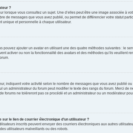
ateur ?
ur lorsque vous consultez un sujet. Une d’elles peut être une image associée à vo
mbre de messages que vous avez publié, ou permet de différencier votre statut parti
 unique et personnelle à chaque utilisateur.
ous pouvez ajouter un avatar en utilisant une des quatre méthodes suivantes : le serv
ent activer ou non la fonctionnalité des avatars et des méthodes qu’ils veuillent ren
forum.
ur, indiquent votre activité selon le nombre de messages que vous avez publié ou id
eul un administrateur du forum peut modifier le texte des rangs du forum. Merci de 
de forums ne toléreront pas ce procédé et un administrateur ou un modérateur pou
ur le lien de courrier électronique d’un utilisateur ?
s utilisateurs inscrits peuvent envoyer des courriers électroniques aux autres utili
es utilisateurs malveillants ou des robots.