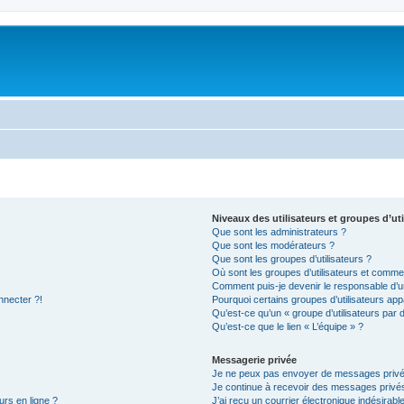
Niveaux des utilisateurs et groupes d’uti
Que sont les administrateurs ?
Que sont les modérateurs ?
Que sont les groupes d’utilisateurs ?
Où sont les groupes d’utilisateurs et commen
Comment puis-je devenir le responsable d’un
nnecter ?!
Pourquoi certains groupes d’utilisateurs app
Qu’est-ce qu’un « groupe d’utilisateurs par 
Qu’est-ce que le lien « L’équipe » ?
Messagerie privée
Je ne peux pas envoyer de messages privé
Je continue à recevoir des messages privés 
urs en ligne ?
J’ai reçu un courrier électronique indésirabl