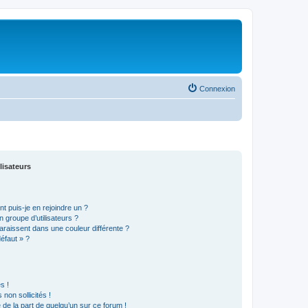
Connexion
lisateurs
t puis-je en rejoindre un ?
 groupe d’utilisateurs ?
araissent dans une couleur différente ?
défaut » ?
s !
non sollicités !
e de la part de quelqu’un sur ce forum !