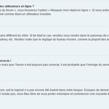
s utilisateurs en ligne ?
s du forum », vous trouverez l’option « Masquer mon statut en ligne ». Si vous activ
é comme étant un utilisateur invisible.
aire différent du vôtre. Si tel était le cas, veuillez vous rendre dans le panneau de co
ey, etc. Veuillez noter que le réglage du fuseau horaire, comme la plupart des autr
orrecte !
 mais que l’heure n’est toujours pas correcte, il est probable que l’horloge du serve
orum, soit le logiciel n’a pas encore été traduit dans votre langue. Essayez de deman
 n’existe pas, vous êtes libre de vous porter volontaire et commencer une nouvelle t