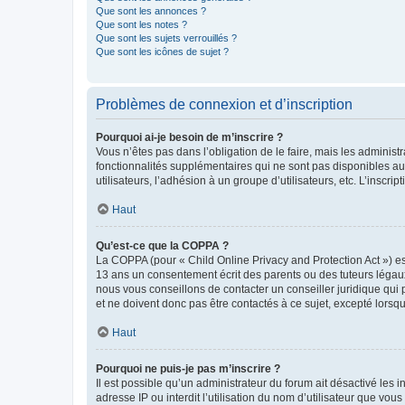
Que sont les annonces ?
Que sont les notes ?
Que sont les sujets verrouillés ?
Que sont les icônes de sujet ?
Problèmes de connexion et d’inscription
Pourquoi ai-je besoin de m’inscrire ?
Vous n’êtes pas dans l’obligation de le faire, mais les adminis
fonctionnalités supplémentaires qui ne sont pas disponibles aux 
utilisateurs, l’adhésion à un groupe d’utilisateurs, etc. L’insc
Haut
Qu’est-ce que la COPPA ?
La COPPA (pour « Child Online Privacy and Protection Act ») es
13 ans un consentement écrit des parents ou des tuteurs légaux
nous vous conseillons de contacter un conseiller juridique qui
et ne doivent donc pas être contactés à ce sujet, excepté lorsq
Haut
Pourquoi ne puis-je pas m’inscrire ?
Il est possible qu’un administrateur du forum ait désactivé les 
adresse IP ou interdit l’utilisation du nom d’utilisateur que vou