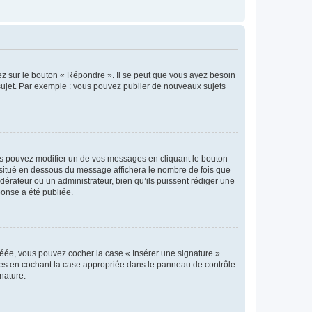
ez sur le bouton « Répondre ». Il se peut que vous ayez besoin
 sujet. Par exemple : vous pouvez publier de nouveaux sujets
s pouvez modifier un de vos messages en cliquant le bouton
e situé en dessous du message affichera le nombre de fois que
modérateur ou un administrateur, bien qu’ils puissent rédiger une
ponse a été publiée.
réée, vous pouvez cocher la case « Insérer une signature »
ages en cochant la case appropriée dans le panneau de contrôle
gnature.