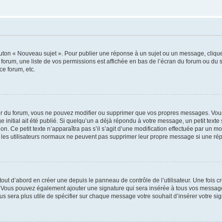
outon « Nouveau sujet ». Pour publier une réponse à un sujet ou un message, cliqu
 forum, une liste de vos permissions est affichée en bas de l’écran du forum ou du
ce forum, etc.
r du forum, vous ne pouvez modifier ou supprimer que vos propres messages. Vou
 initial ait été publié. Si quelqu’un a déjà répondu à votre message, un petit text
ion. Ce petit texte n’apparaîtra pas s’il s’agit d’une modification effectuée par un 
ue les utilisateurs normaux ne peuvent pas supprimer leur propre message si une ré
ut d’abord en créer une depuis le panneau de contrôle de l’utilisateur. Une fois c
ure. Vous pouvez également ajouter une signature qui sera insérée à tous vos mess
 vous sera plus utile de spécifier sur chaque message votre souhait d’insérer votre si