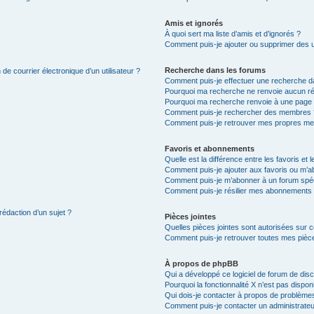
Amis et ignorés
À quoi sert ma liste d’amis et d’ignorés ?
Comment puis-je ajouter ou supprimer des uti
Recherche dans les forums
de courrier électronique d’un utilisateur ?
Comment puis-je effectuer une recherche d
Pourquoi ma recherche ne renvoie aucun ré
Pourquoi ma recherche renvoie à une page 
Comment puis-je rechercher des membres 
Comment puis-je retrouver mes propres me
Favoris et abonnements
Quelle est la différence entre les favoris e
Comment puis-je ajouter aux favoris ou m’ab
Comment puis-je m’abonner à un forum spéc
Comment puis-je résilier mes abonnements
rédaction d’un sujet ?
Pièces jointes
Quelles pièces jointes sont autorisées sur 
Comment puis-je retrouver toutes mes pièce
À propos de phpBB
Qui a développé ce logiciel de forum de dis
Pourquoi la fonctionnalité X n’est pas dispon
Qui dois-je contacter à propos de problèmes
Comment puis-je contacter un administrateu