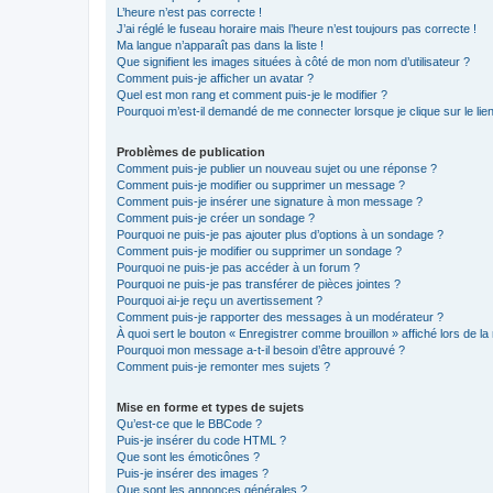
L’heure n’est pas correcte !
J’ai réglé le fuseau horaire mais l’heure n’est toujours pas correcte !
Ma langue n’apparaît pas dans la liste !
Que signifient les images situées à côté de mon nom d’utilisateur ?
Comment puis-je afficher un avatar ?
Quel est mon rang et comment puis-je le modifier ?
Pourquoi m’est-il demandé de me connecter lorsque je clique sur le lien 
Problèmes de publication
Comment puis-je publier un nouveau sujet ou une réponse ?
Comment puis-je modifier ou supprimer un message ?
Comment puis-je insérer une signature à mon message ?
Comment puis-je créer un sondage ?
Pourquoi ne puis-je pas ajouter plus d’options à un sondage ?
Comment puis-je modifier ou supprimer un sondage ?
Pourquoi ne puis-je pas accéder à un forum ?
Pourquoi ne puis-je pas transférer de pièces jointes ?
Pourquoi ai-je reçu un avertissement ?
Comment puis-je rapporter des messages à un modérateur ?
À quoi sert le bouton « Enregistrer comme brouillon » affiché lors de la 
Pourquoi mon message a-t-il besoin d’être approuvé ?
Comment puis-je remonter mes sujets ?
Mise en forme et types de sujets
Qu’est-ce que le BBCode ?
Puis-je insérer du code HTML ?
Que sont les émoticônes ?
Puis-je insérer des images ?
Que sont les annonces générales ?